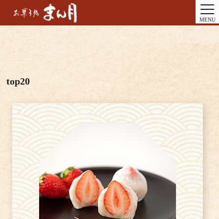
MENU
top20